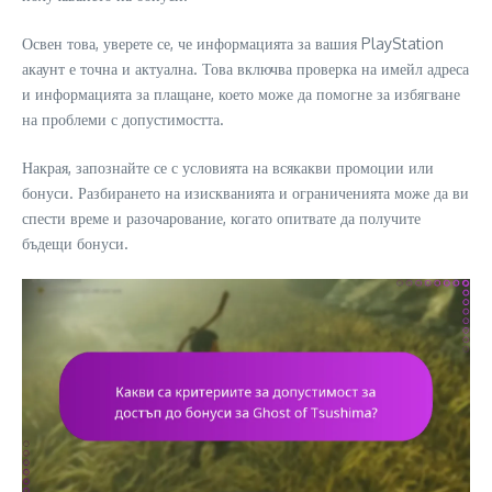
Освен това, уверете се, че информацията за вашия PlayStation
акаунт е точна и актуална. Това включва проверка на имейл адреса
и информацията за плащане, което може да помогне за избягване
на проблеми с допустимостта.
Накрая, запознайте се с условията на всякакви промоции или
бонуси. Разбирането на изискванията и ограниченията може да ви
спести време и разочарование, когато опитвате да получите
бъдещи бонуси.