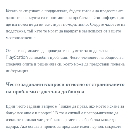
Когато се свързвате с поддръжката, бъдете готови да предоставите
данните на акаунта си и описание на проблема. Тази информация
ще им помогне да ви асистират по-ефективно. Следете часовете на
поддръжка, тъй като те могат да варират в зависимост от вашето
местоположение.
Освен това, можете да проверите форумите за поддръжка на
PlayStation за подобни проблеми. Често членовете на общността
споделят опита и решенията си, което може да предостави полезна
информация.
Често задавани въпроси относно отстраняването
на проблеми с достъпа до бонуси
Един често задаван въпрос е: “Какво да правя, ако моето искане за
бонус все още е в процес?” В този случай е препоръчително да
изчакате няколко часа, тъй като времето за обработка може да
варира. Ако остава в процес за продължителен период, свържете