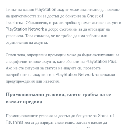
Типът на вашия PlayStation акаунт може значително да повлияе
на допустимостта ви за достъп до бонусите за Ghost of
Tsushima. Обикновено, играчите трябва да имат активен акаунт в
PlayStation Network в добро състояние, за да отговарят на
условията. Това означава, че не трябва да има забрани или
ограничения на акаунта.
Освен това, определени промоции може да бъдат ексклузивни за
специфични типове акаунти, като абонати на PlayStation Plus.
Ако не сте сигурни за статуса на акаунта си, проверете
настройките на акаунта си в PlayStation Network за всякакви
предупреждения или известия.
Промоционални условия, които трябва да се
вземат предвид
Промоционалните условия за достъп до бонусите за Ghost of
Tsushima могат да варират значително, затова е важно да