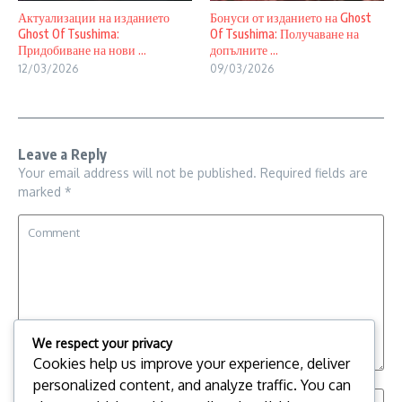
Актуализации на изданието
Бонуси от изданието на Ghost
Ghost Of Tsushima:
Of Tsushima: Получаване на
Придобиване на нови ...
допълните ...
12/03/2026
09/03/2026
Leave a Reply
Your email address will not be published.
Required fields are
marked
*
We respect your privacy
Cookies help us improve your experience, deliver
personalized content, and analyze traffic. You can