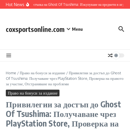
Skip to content
Hot News
Кодове за отстъпка на Ghost Of Tsushima: Изкупуване на предмети в играта, П
coxsportsonline.com
Menu
Home
/
Право на бонуси за издание
/
Привилегии за достъп до Ghost
Of Tsushima: Получаване чрез PlayStation Store, Проверка на правото
за участие, Отстраняване на проблеми
Право на бонуси за издание
Привилегии за достъп до Ghost
Of Tsushima: Получаване чрез
PlayStation Store, Проверка на