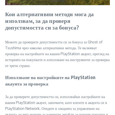
Кои алтернативни методи мога да
използвам, за да проверя
допустимостта си за бонуса?
Можете да проверите допустимостта си за бонуса за Ghost of
Tsushima чрез няколко алтернативни метода. Те включват
проверка на настройките на вашия PlayStation акаунт, преглед на
историята на покупките и използване на инструменти за проверка
от трети страни.
Използване на настройките на PlayStation
акаунта за проверка
За да проверите допустимостта си, използвайки настройките на
вашия PlayStation акаунт, започнете, като влезете в акаунта си в
PlayStation Network. Отидете в секцията за управление на
акаунта, където можете да намерите детайли за вашите покупки и