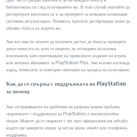
библиотеката си след получаването му. В този случай опитайте да
рестартирате конзолата си и да проверите за всякакви изчакващи
системни актуализации. Понякога, простото рестартиране може да
обнови статуса на акаунта ви.
Ако все още не можете да получите достъп до бонуса, проверете
допустимостта си, като се уверите, че отговаряте на всички
изисквания, като притежаване на правилното издание на играта
или активен абонамент за PlayStation Plus. Ако всичко изглежда
наред, помислете за повторно опитване на процеса на получаване.
Как да се свържа с поддръжката на PlayStation
за помощ
Ако отстраняването на проблеми не разреши вашия проблем,
свързването с поддръжката на PlayStation е жизнеспособна
опция. Можете да се свържете с тях чрез официалния им уебсайт,
където ще намерите опции за чат на живо, имейл или телефонна
поддръжка.