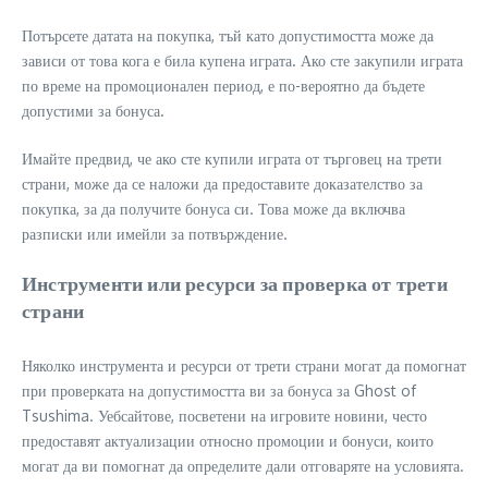
Потърсете датата на покупка, тъй като допустимостта може да
зависи от това кога е била купена играта. Ако сте закупили играта
по време на промоционален период, е по-вероятно да бъдете
допустими за бонуса.
Имайте предвид, че ако сте купили играта от търговец на трети
страни, може да се наложи да предоставите доказателство за
покупка, за да получите бонуса си. Това може да включва
разписки или имейли за потвърждение.
Инструменти или ресурси за проверка от трети
страни
Няколко инструмента и ресурси от трети страни могат да помогнат
при проверката на допустимостта ви за бонуса за Ghost of
Tsushima. Уебсайтове, посветени на игровите новини, често
предоставят актуализации относно промоции и бонуси, които
могат да ви помогнат да определите дали отговаряте на условията.