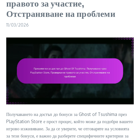
правото за участие,
Отстраняване на проблеми
11/03/2026
Получаването на достъп до бонуси за Ghost of Tsushima през
PlayStation Store е прост процес, който може да подобри вашето
игрово изживяване. За да се уверите, че отговаряте на условията
за тези бонуси, е важно да разберете специфичните критерии за