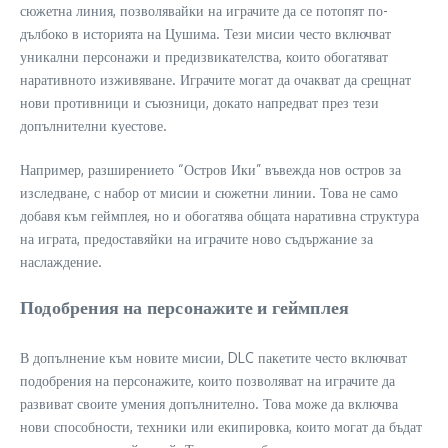
сюжетна линия, позволявайки на играчите да се потопят по-
дълбоко в историята на Цушима. Тези мисии често включват
уникални персонажи и предизвикателства, които обогатяват
наративното изживяване. Играчите могат да очакват да срещнат
нови противници и съюзници, докато напредват през тези
допълнителни куестове.
Например, разширението “Остров Ики” въвежда нов остров за
изследване, с набор от мисии и сюжетни линии. Това не само
добавя към геймплея, но и обогатява общата наративна структура
на играта, предоставяйки на играчите ново съдържание за
наслаждение.
Подобрения на персонажите и геймплея
В допълнение към новите мисии, DLC пакетите често включват
подобрения на персонажите, които позволяват на играчите да
развиват своите умения допълнително. Това може да включва
нови способности, техники или екипировка, които могат да бъдат