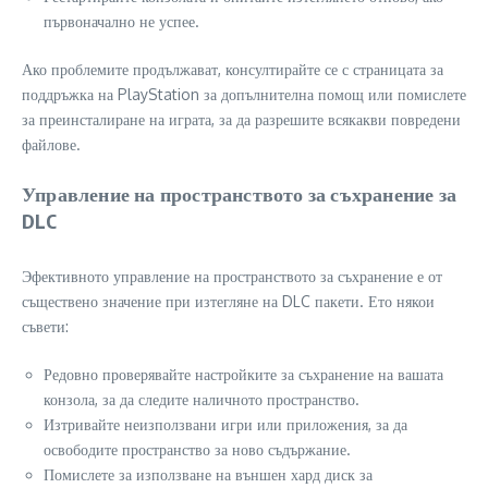
първоначално не успее.
Ако проблемите продължават, консултирайте се с страницата за
поддръжка на PlayStation за допълнителна помощ или помислете
за преинсталиране на играта, за да разрешите всякакви повредени
файлове.
Управление на пространството за съхранение за
DLC
Эфективното управление на пространството за съхранение е от
съществено значение при изтегляне на DLC пакети. Ето някои
съвети:
Редовно проверявайте настройките за съхранение на вашата
конзола, за да следите наличното пространство.
Изтривайте неизползвани игри или приложения, за да
освободите пространство за ново съдържание.
Помислете за използване на външен хард диск за