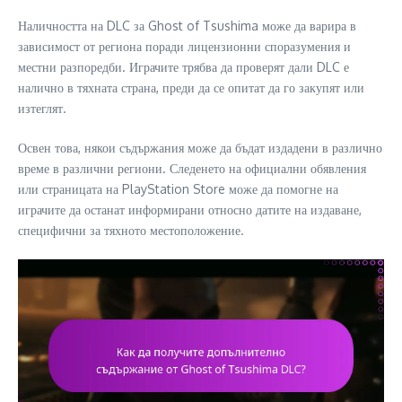
Наличността на DLC за Ghost of Tsushima може да варира в
зависимост от региона поради лицензионни споразумения и
местни разпоредби. Играчите трябва да проверят дали DLC е
налично в тяхната страна, преди да се опитат да го закупят или
изтеглят.
Освен това, някои съдържания може да бъдат издадени в различно
време в различни региони. Следенето на официални обявления
или страницата на PlayStation Store може да помогне на
играчите да останат информирани относно датите на издаване,
специфични за тяхното местоположение.