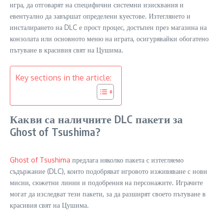
игра, да отговарят на специфични системни изисквания и
евентуално да завършат определени куестове. Изтеглянето и
инсталирането на DLC е прост процес, достъпен през магазина на
конзолата или основното меню на играта, осигурявайки обогатено
пътуване в красивия свят на Цушима.
Key sections in the article:
Какви са наличните DLC пакети за
Ghost of Tsushima?
Ghost of Tsushima
предлага няколко пакета с изтегляемо
съдържание (DLC), които подобряват игровото изживяване с нови
мисии, сюжетни линии и подобрения на персонажите. Играчите
могат да изследват тези пакети, за да разширят своето пътуване в
красивия свят на Цушима.