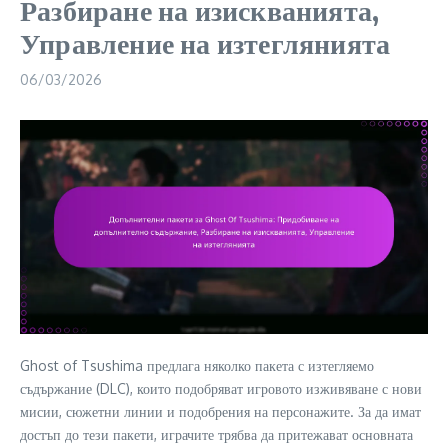
Разбиране на изискванията,
Управление на изтеглянията
06/03/2026
Ghost of Tsushima предлага няколко пакета с изтегляемо
съдържание (DLC), които подобряват игровото изживяване с нови
мисии, сюжетни линии и подобрения на персонажите. За да имат
достъп до тези пакети, играчите трябва да притежават основната