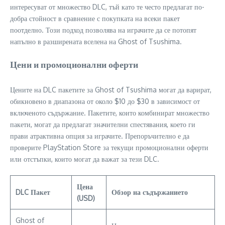
интересуват от множество DLC, тъй като те често предлагат по-
добра стойност в сравнение с покупката на всеки пакет
поотделно. Този подход позволява на играчите да се потопят
напълно в разширената вселена на Ghost of Tsushima.
Цени и промоционални оферти
Цените на DLC пакетите за Ghost of Tsushima могат да варират,
обикновено в диапазона от около $10 до $30 в зависимост от
включеното съдържание. Пакетите, които комбинират множество
пакети, могат да предлагат значителни спестявания, което ги
прави атрактивна опция за играчите. Препоръчително е да
проверите PlayStation Store за текущи промоционални оферти
или отстъпки, които могат да важат за тези DLC.
Цена
DLC Пакет
Обзор на съдържанието
(USD)
Ghost of