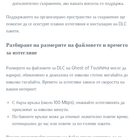
допълнително съхранение, ако вашата конзола го поддържа.
Поддържането на организирано пространство за съхранение ще
помогне да се осигурят плавни изтегляния и инсталации на DLC
пакети.
Разбиране на размерите на файловете и времето
за изтегляне
Размерите на файловете за DLC на Ghost of Tsushima могат да
варират, обикновено в диапазона от няколко стотин мегабайта до
няколко гигабайта. Времето за изтегляне зависи от скоростта на
вашия интернет:
С бърза връзка (около 100 Mbps), очаквайте изтеглянията да
приключат за няколко минути.
По-бавните връзки може да отнемат значително повече време,
потенциално до час или повече за по-големи пакети.
Винаги проверявайте размера на файла преди изтегляне, за да