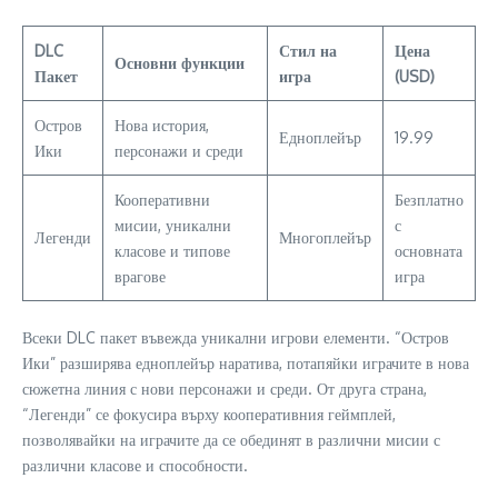
DLC
Стил на
Цена
Основни функции
Пакет
игра
(USD)
Остров
Нова история,
Едноплейър
19.99
Ики
персонажи и среди
Кооперативни
Безплатно
мисии, уникални
с
Легенди
Многоплейър
класове и типове
основната
врагове
игра
Всеки DLC пакет въвежда уникални игрови елементи. “Остров
Ики” разширява едноплейър наратива, потапяйки играчите в нова
сюжетна линия с нови персонажи и среди. От друга страна,
“Легенди” се фокусира върху кооперативния геймплей,
позволявайки на играчите да се обединят в различни мисии с
различни класове и способности.