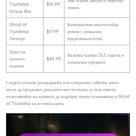
Нов остров, мисии и сюжетни
Tsushima:
$19.99
линии
Остров Ики
Ghost of
Кооперативен многоплейър
Tsushima:
$9.99
режим с уникални
Легенди
предизвикателства
Пакет на
Включва всички DLC пакети и
пълното
$49.99
специални предмети
издание
Следете сезонни разпродажби или специални събития, които
могат да предложат допълнителни отстъпки за тези пакети,
позволявайки на играчите да подобрят своето изживяване в Ghost
of Tsushima на по-ниска цена.