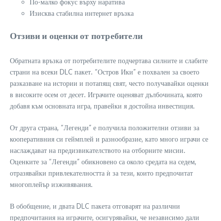
По-малко фокус върху наратива
Изисква стабилна интернет връзка
Отзиви и оценки от потребители
Обратната връзка от потребителите подчертава силните и слабите
страни на всеки DLC пакет. “Остров Ики” е похвален за своето
разказване на истории и потапящ свят, често получавайки оценки
в високите осем от десет. Играчите оценяват дълбочината, която
добавя към основната игра, правейки я достойна инвестиция.
От друга страна, “Легенди” е получила положителни отзиви за
кооперативния си геймплей и разнообразие, като много играчи се
наслаждават на предизвикателството на отборните мисии.
Оценките за “Легенди” обикновено са около средата на седем,
отразявайки привлекателността ѝ за тези, които предпочитат
многоплейър изживявания.
В обобщение, и двата DLC пакета отговарят на различни
предпочитания на играчите, осигурявайки, че независимо дали