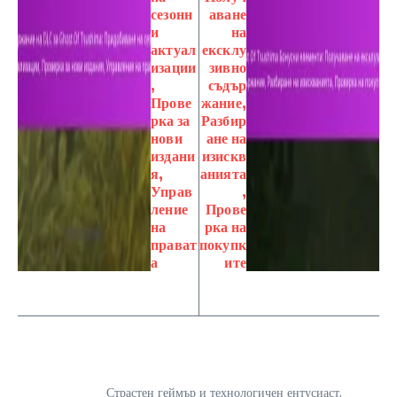
сезонн
аване
и
на
актуал
ексклу
изации
зивно
,
съдър
Прове
жание,
рка за
Разбир
нови
ане на
издани
изискв
я,
анията
Управ
,
ление
Прове
на
рка на
прават
покупк
а
ите
Страстен геймър и технологичен ентусиаст,