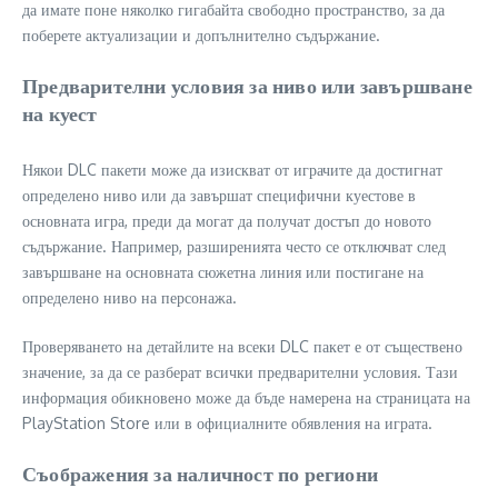
да имате поне няколко гигабайта свободно пространство, за да
поберете актуализации и допълнително съдържание.
Предварителни условия за ниво или завършване
на куест
Някои DLC пакети може да изискват от играчите да достигнат
определено ниво или да завършат специфични куестове в
основната игра, преди да могат да получат достъп до новото
съдържание. Например, разширенията често се отключват след
завършване на основната сюжетна линия или постигане на
определено ниво на персонажа.
Проверяването на детайлите на всеки DLC пакет е от съществено
значение, за да се разберат всички предварителни условия. Тази
информация обикновено може да бъде намерена на страницата на
PlayStation Store или в официалните обявления на играта.
Съображения за наличност по региони