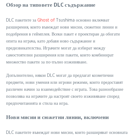
Обзор на типовете DLC съдържание
DLC пакетите за
Ghost of
Tsushima основно включват
разширения, които въвеждат нови мисии, сюжетни линии и
подобрения в геймплея. Всеки пакет е проектиран да обогати
опита на играча, като добавя ново съдържание и
предизвикателства. Играчите могат да избират между
самостоятелни разширения или пакети, които комбинират
множество пакети за по-пълно изживяване.
Допълнително, някои DLC могат да предлагат козметични
предмети, нови умения или игрови режими, които предоставят
различен начин за взаимодействие с играта. Това разнообразие
позволява на играчите да настроят своето изживяване според
предпочитанията и стила на игра.
Нови мисии и сюжетни линии, включени
DLC пакетите въвеждат нови мисии, които разширяват основната