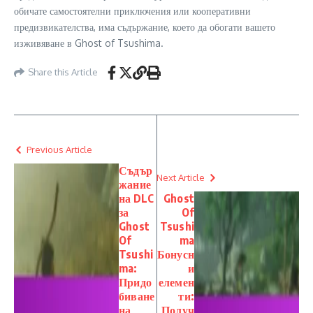
обичате самостоятелни приключения или кооперативни
предизвикателства, има съдържание, което да обогати вашето
изживяване в Ghost of Tsushima.
Share this Article
Previous Article
Съдър
Next Article
жание
на DLC
Ghost
за
Of
Ghost
Tsushi
Of
ma
Tsushi
Бонусн
ma:
и
Придо
елемен
биване
ти:
на
Получ