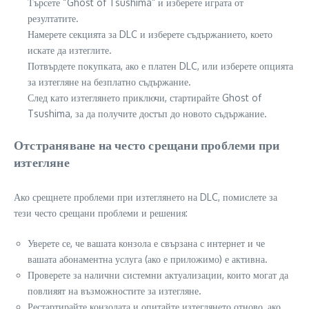
Търсете “Ghost of Tsushima” и изберете играта от
резултатите.
Намерете секцията за DLC и изберете съдържанието, което
искате да изтеглите.
Потвърдете покупката, ако е платен DLC, или изберете опцията
за изтегляне на безплатно съдържание.
След като изтеглянето приключи, стартирайте Ghost of
Tsushima, за да получите достъп до новото съдържание.
Отстраняване на често срещани проблеми при
изтегляне
Ако срещнете проблеми при изтеглянето на DLC, помислете за
тези често срещани проблеми и решения:
Уверете се, че вашата конзола е свързана с интернет и че
вашата абонаментна услуга (ако е приложимо) е активна.
Проверете за налични системни актуализации, които могат да
повлияят на възможностите за изтегляне.
Рестартирайте конзолата и опитайте изтеглянето отново, ако