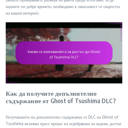
оцените по-добре времето, необходимо в зависимост от скоростта
на вашия интернет.
Как да получите допълнително
съдържание от Ghost of Tsushima DLC?
Получаването на допълнително съдържание от DLC на Ghost of
Tsushima включва прост процес на осребряване на кодове, достъп