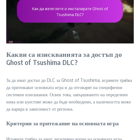
Какви са изискванията за достъп до
Ghost of Tsushima DLC?
За да имат достъп до DLC за Ghost of Tsushima, играчите трябва
да притежават основната игра и да отговарят на специфични
системни изисквания. Освен това, завършването на определени
нива или куестове може да бъде необходимо, а наличността може
да варира в зависимост от региона.
Критерии за притежание на основната игра
Играчите трябва да имат легитимно копие на основната игра