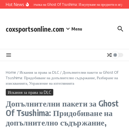
Skip to content
Hot News
Кодове за отстъпка на Ghost Of Tsushima: Изкупуване на предмети в играта, П
coxsportsonline.com
Menu
Home
/
Искания за права за DLC
/
Допълнителни пакети за Ghost Of
Tsushima: Придобиване на допълнително съдържание, Разбиране на
изискванията, Управление на изтеглянията
Искания за права за DLC
Допълнителни пакети за Ghost
Of Tsushima: Придобиване на
допълнително съдържание,