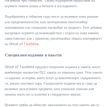
отключени чрез геймплей. Такива подобрения предоставят на
играчите повече опции в битките и изследването.
Подобренията в геймплея също могат да включват нови режими
или предизвикателства, като кооперативни многоплейър
изживявания или специални настройки на трудност. Тези добавки
насърчават играчите да взаимодействат с играта по нови начини,
самостоятелно или с приятели, увеличавайки общата повторяемост
на Ghost
of Tsushima
.
Специални издания и пакети
Ghost of Tsushima предлага специални издания и пакети, които
комбинират множество DLC пакети на намалена цена. Тези пакети
са идеални за играчи, които искат да максимизират съдържанието
си, докато спестяват пари. Специалните издания могат също да
включват ексклузивни предмети, като уникални скинове или
оръжия, които не са налични в стандартните версии.
Играчите трябва да обмислят закупуването на тези пакети, ако се