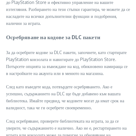
до PlayStation Store и ефективно управление на вашите
изтегляния. Разбирането на тези стъпки гарантира, че можете да се
насладите на всички допълнителни функции и подобрения,
налични за играта.
Осребряване на кодове за DLC пакети
За да осребрите кодове за DLC пакети, започнете, като стартирате
PlayStation конзолата и навигирате до PlayStation Store.
Потърсете опцията за въвеждане на код, обикновено намираща се
в настройките на акаунта или в менюто на магазина.
След като въведете кода, потвърдете осребряването. Ако е
успешно, съдържанието на DLC ще бъде добавено към вашата
библиотека. Имайте предвид, че кодовете могат да имат срок на
валидност, така че ги осребрете своевременно.
След осребряване, проверете библиотеката на играта, за да се
уверите, че съдържанието е налично. Ако не е, рестартирането на
играта или конзолата може да помогне за обновяване на