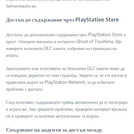
библиотеката ви.
Достъп до съдържание чрез PlayStation Store
Достъпът до допълнително съдържание чрез PlayStation Store е
прост. Отворете магазина и потърсете Ghost of Tsushima. Ще
намерите наличните DLC пакети, изброени на страницата на
играта.
Закупуването или изтеглянето на безплатни DLC пакети може да
се извърши директно от тази страница. Уверете се, че сте влезли в
правилния акаунт на PlayStation Network, за да избегнете
проблеми с достъпа.
След изтегляне, съдържанието трябва автоматично да се интегрира
в играта ви. Ако срещнете проблеми, проверете интернет връзката
си и проверете за налични актуализации за играта.
Свързване на акаунти за достъп между