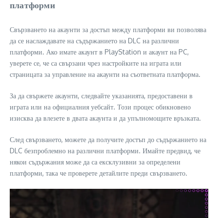
платформи
Свързването на акаунти за достъп между платформи ви позволява
да се наслаждавате на съдържанието на DLC на различни
платформи. Ако имате акаунт в PlayStation и акаунт на PC,
уверете се, че са свързани чрез настройките на играта или
страницата за управление на акаунти на съответната платформа.
За да свържете акаунти, следвайте указанията, предоставени в
играта или на официалния уебсайт. Този процес обикновено
изисква да влезете в двата акаунта и да упълномощите връзката.
След свързването, можете да получите достъп до съдържанието на
DLC безпроблемно на различни платформи. Имайте предвид, че
някои съдържания може да са ексклузивни за определени
платформи, така че проверете детайлите преди свързването.