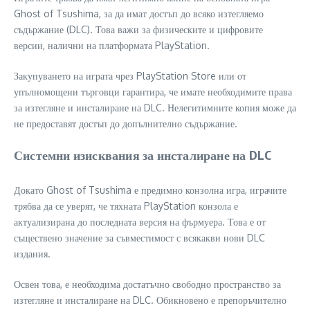
Ghost of Tsushima, за да имат достъп до всяко изтегляемо
съдържание (DLC). Това важи за физическите и цифровите
версии, налични на платформата PlayStation.
Закупуването на играта чрез PlayStation Store или от
упълномощени търговци гарантира, че имате необходимите права
за изтегляне и инсталиране на DLC. Нелегитимните копия може да
не предоставят достъп до допълнително съдържание.
Системни изисквания за инсталиране на DLC
Докато Ghost of Tsushima е предимно конзолна игра, играчите
трябва да се уверят, че тяхната PlayStation конзола е
актуализирана до последната версия на фърмуера. Това е от
съществено значение за съвместимост с всякакви нови DLC
издания.
Освен това, е необходима достатъчно свободно пространство за
изтегляне и инсталиране на DLC. Обикновено е препоръчително