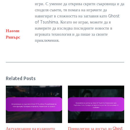
игри. С умение да открива скрити съкровища и да
споделя съвети, тя помага на играчите да
навигират в сложността на заглавия като Ghost
of Tsushima. Когато не играе, можете да я
намерите да изследва последните новости в
Наоми
игровата технология и да пише за своите
Ривърс
приключения.
Related Posts
Актуализации на изданието
Привилегии за достъп до Ghost