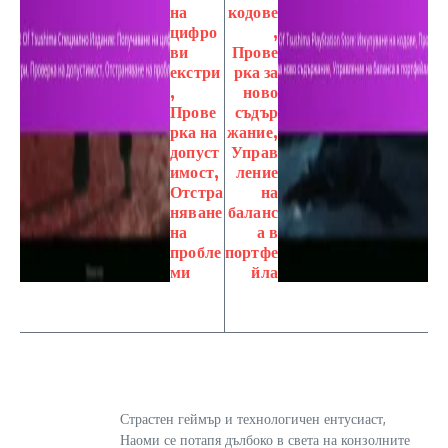
на
кодове
цифро
,
ви
Прове
екстри
рка за
,
ново
Прове
съдър
рка на
жание,
допуст
Управ
имост,
ление
Отстра
на
няване
баланс
на
а в
пробле
портфе
ми
йла
Страстен геймър и технологичен ентусиаст,
Наоми се потапя дълбоко в света на конзолните