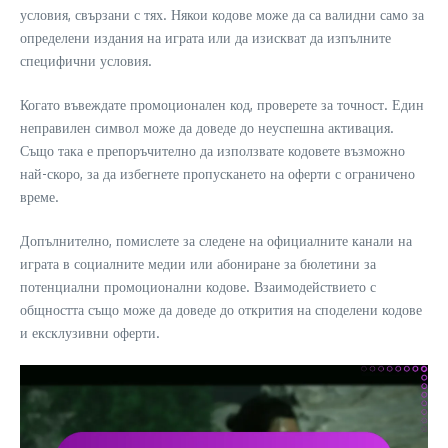
условия, свързани с тях. Някои кодове може да са валидни само за
определени издания на играта или да изискват да изпълните
специфични условия.
Когато въвеждате промоционален код, проверете за точност. Един
неправилен символ може да доведе до неуспешна активация.
Също така е препоръчително да използвате кодовете възможно
най-скоро, за да избегнете пропускането на оферти с ограничено
време.
Допълнително, помислете за следене на официалните канали на
играта в социалните медии или абониране за бюлетини за
потенциални промоционални кодове. Взаимодействието с
общността също може да доведе до открития на споделени кодове
и ексклузивни оферти.