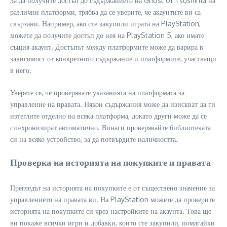
За да получите достъп до съдържанието на Ghost of Tsushima на
различни платформи, трябва да се уверите, че акаунтите ви са
свързани. Например, ако сте закупили играта на PlayStation,
можете да получите достъп до нея на PlayStation 5, ако имате
същия акаунт. Достъпът между платформите може да варира в
зависимост от конкретното съдържание и платформите, участващи
в него.
Уверете се, че проверявате указанията на платформата за
управление на правата. Някои съдържания може да изискват да ги
изтеглите отделно на всяка платформа, докато други може да се
синхронизират автоматично. Винаги проверявайте библиотеката
си на всяко устройство, за да потвърдите наличността.
Проверка на историята на покупките и правата
Прегледът на историята на покупките е от съществено значение за
управлението на правата ви. На PlayStation можете да проверите
историята на покупките си чрез настройките на акаунта. Това ще
ви покаже всички игри и добавки, които сте закупили, помагайки