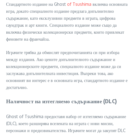
Стандартното издание на Ghost
of Tsushima
включва основната
игра, докато специалното издание предлага допълнително
съдържание, като ексклузивни предмети в играта, цифрова
саундтрак и арт книги. Специалното издание може също да
включва физически колекционерски предмети, които привлекат
феновете на франчайза.
Играчите трябва да обмислят предпочитанията си при избора
между издания. Ако цените допълнителното съдържание и
колекционерските предмети, специалното издание може да си
заслужава допълнителната инвестиция. Въпреки това, ако
основният ви интерес е в основната игра, стандартното издание е
достатъчно.
Наличност на изтегляемо съдържание (DLC)
Ghost of Tsushima предоставя набор от изтегляемо съдържание
(DLC), което разширява вселената на играта с нови мисии,
персонажи и предизвикателства. Играчите могат да закупят DLC