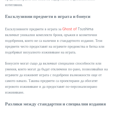
изтегляния.
Ексклузивни предмети в играта и бонуси
Ексклузивните предмети в играта за
Ghost of
Tsushima
включват уникални комплекти броня, оръжия и козметични
подобрения, които не са налични в стандартното издание. Тези
предмети често предоставят на играчите предимства в битка или
подобряват визуалното изживяване на играта.
Бонусите могат също да включват специални способности или
умения, които могат да бъдат отключени по-рано, позволявайки на
играчите да изживеят играта с подобрени възможности още от
самото начало. Такива предмети са проектирани да обогатят
игровото изживяване и да предоставят по-персонализирано
изживяване.
Разлики между стандартни и специални издания