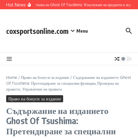
Skip to content
Hot News
Кодове за отстъпка на Ghost Of Tsushima: Изкупуване на предмети в играта, Пр
coxsportsonline.com
Menu
Home
/
Право на бонуси за издание
/
Съдържание на изданието Ghost
Of Tsushima: Претендиране за специални функции, Проверка на
правото, Управление на правата
Право на бонуси за издание
Съдържание на изданието
Ghost Of Tsushima:
Претендиране за специални