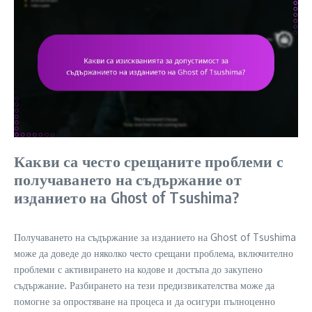
Какви са често срещаните проблеми с
получаването на съдържание от
изданието на Ghost of Tsushima?
Получаването на съдържание за изданието на Ghost of Tsushima
може да доведе до няколко често срещани проблема, включително
проблеми с активирането на кодове и достъпа до закупено
съдържание. Разбирането на тези предизвикателства може да
помогне за опростяване на процеса и да осигури пълноценно