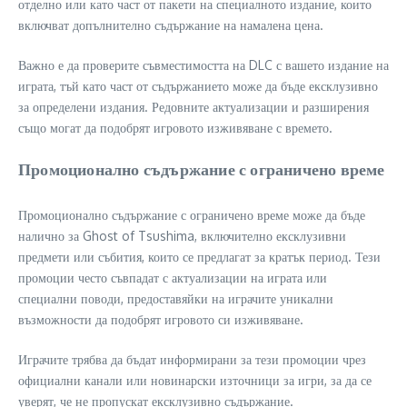
отделно или като част от пакети на специалното издание, които
включват допълнително съдържание на намалена цена.
Важно е да проверите съвместимостта на DLC с вашето издание на
играта, тъй като част от съдържанието може да бъде ексклузивно
за определени издания. Редовните актуализации и разширения
също могат да подобрят игровото изживяване с времето.
Промоционално съдържание с ограничено време
Промоционално съдържание с ограничено време може да бъде
налично за Ghost of Tsushima, включително ексклузивни
предмети или събития, които се предлагат за кратък период. Тези
промоции често съвпадат с актуализации на играта или
специални поводи, предоставяйки на играчите уникални
възможности да подобрят игровото си изживяване.
Играчите трябва да бъдат информирани за тези промоции чрез
официални канали или новинарски източници за игри, за да се
уверят, че не пропускат ексклузивно съдържание.