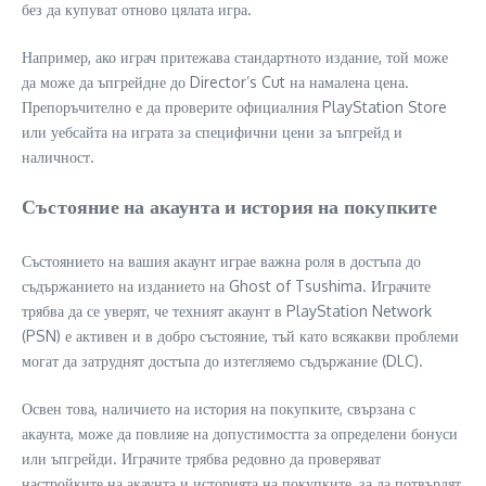
без да купуват отново цялата игра.
Например, ако играч притежава стандартното издание, той може
да може да ъпгрейдне до Director’s Cut на намалена цена.
Препоръчително е да проверите официалния PlayStation Store
или уебсайта на играта за специфични цени за ъпгрейд и
наличност.
Състояние на акаунта и история на покупките
Състоянието на вашия акаунт играе важна роля в достъпа до
съдържанието на изданието на Ghost of Tsushima. Играчите
трябва да се уверят, че техният акаунт в PlayStation Network
(PSN) е активен и в добро състояние, тъй като всякакви проблеми
могат да затруднят достъпа до изтегляемо съдържание (DLC).
Освен това, наличието на история на покупките, свързана с
акаунта, може да повлияе на допустимостта за определени бонуси
или ъпгрейди. Играчите трябва редовно да проверяват
настройките на акаунта и историята на покупките, за да потвърдят