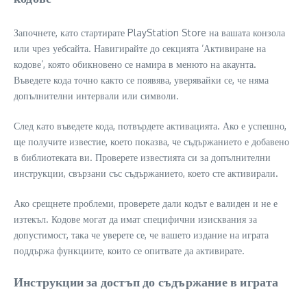
Започнете, като стартирате PlayStation Store на вашата конзола
или чрез уебсайта. Навигирайте до секцията ‘Активиране на
кодове’, която обикновено се намира в менюто на акаунта.
Въведете кода точно както се появява, уверявайки се, че няма
допълнителни интервали или символи.
След като въведете кода, потвърдете активацията. Ако е успешно,
ще получите известие, което показва, че съдържанието е добавено
в библиотеката ви. Проверете известията си за допълнителни
инструкции, свързани със съдържанието, което сте активирали.
Ако срещнете проблеми, проверете дали кодът е валиден и не е
изтекъл. Кодове могат да имат специфични изисквания за
допустимост, така че уверете се, че вашето издание на играта
поддържа функциите, които се опитвате да активирате.
Инструкции за достъп до съдържание в играта