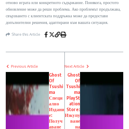
отново играта или конкретното съдържание. Понякога, простото
обновление може да реши проблема. Ако проблемът продължава,
свързването с клиентската поддръжка може да предостави
допълнителни решения, адаптирани към вашата ситуация.
Share this Article
Previous Article
Next Article
Ghost
Ghost
Of
Of
Tsushi
Tsushi
ma
ma
Специ
PlaySt
ално
ation
Издани
Store:
е:
Изкупу
Получ
ване
аване
на