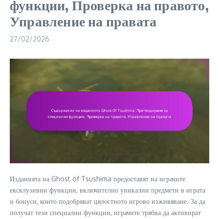
функции, Проверка на правото,
Управление на правата
27/02/2026
Изданията на Ghost of Tsushima предоставят на играчите
ексклузивни функции, включително уникални предмети в играта
и бонуси, които подобряват цялостното игрово изживяване. За да
получат тези специални функции, играчите трябва да активират