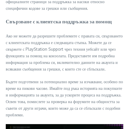
официалните страници за поддръжка за насоки относно
специфични кодове за грешки или съобщения.
Свързване с клиентска поддръжка за помощ
Ако не можете да разрешите проблемите с правата си, свързването
с клиентската поддръжка е следващата стъпка. Можете да се
свържете с PlayStation Support чрез техния уебсайт или чрез
функцията за помощ на конзолата. Предоставете им подробна
информация за проблема си, включително данните на акаунта и
всякакви съобщения за грешки, с които сте се сблъскали.
Бъдете подготвени за потенциално време за изчакване, особено по
време на пикови часове. Имайте под ръка историята на покупките
и информацията за акаунта, за да ускорите процеса на поддръжка.
Освен това, помислете за проверка на форумите на общността за
съвети от други играчи, които може да са се сблъскали с подобни
проблеми.