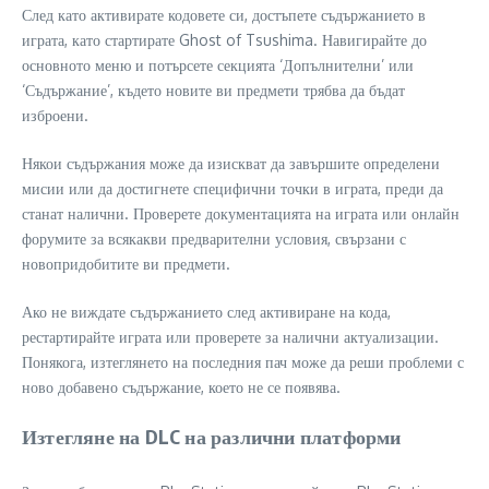
След като активирате кодовете си, достъпете съдържанието в
играта, като стартирате Ghost of Tsushima. Навигирайте до
основното меню и потърсете секцията ‘Допълнителни’ или
‘Съдържание’, където новите ви предмети трябва да бъдат
изброени.
Някои съдържания може да изискват да завършите определени
мисии или да достигнете специфични точки в играта, преди да
станат налични. Проверете документацията на играта или онлайн
форумите за всякакви предварителни условия, свързани с
новопридобитите ви предмети.
Ако не виждате съдържанието след активиране на кода,
рестартирайте играта или проверете за налични актуализации.
Понякога, изтеглянето на последния пач може да реши проблеми с
ново добавено съдържание, което не се появява.
Изтегляне на DLC на различни платформи