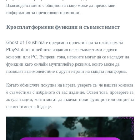
Взаимодействието с общността също може да предостави
информация за предстоящи промоции.
Кросплатформени функции и съвместимост
Ghost of Tsushima е предимно проектирана за платформата
PlayStation, и нейните издания не са съвместими с други
конзоли или PC. Въпреки това, играчите могат да се насладят на
функции като онлайн мултиплейър режими, които може да
позволят взаимодействие с други играчи на същата платформа.
Когато обмисляте покупка на играта, уверете се, че вашата конзола
е съвместима с избраното от вас издание. Освен това, проверете за
актуализации, които могат да въведат нови функции или опции за
съвместимост в бъдеще.