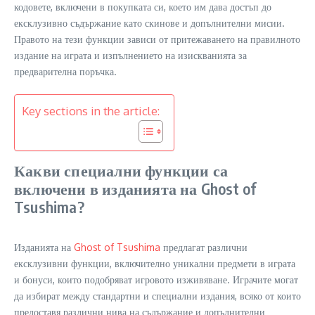
кодовете, включени в покупката си, което им дава достъп до
ексклузивно съдържание като скинове и допълнителни мисии.
Правото на тези функции зависи от притежаването на правилното
издание на играта и изпълнението на изискванията за
предварителна поръчка.
Key sections in the article:
Какви специални функции са
включени в изданията на Ghost of
Tsushima?
Изданията на
Ghost of Tsushima
предлагат различни
ексклузивни функции, включително уникални предмети в играта
и бонуси, които подобряват игровото изживяване. Играчите могат
да избират между стандартни и специални издания, всяко от които
предоставя различни нива на съдържание и допълнителни