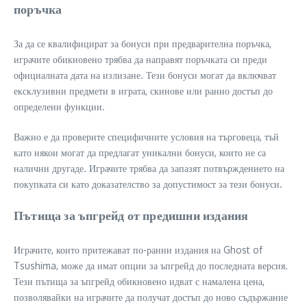
поръчка
За да се квалифицират за бонуси при предварителна поръчка,
играчите обикновено трябва да направят поръчката си преди
официалната дата на излизане. Тези бонуси могат да включват
ексклузивни предмети в играта, скинове или ранно достъп до
определени функции.
Важно е да проверите специфичните условия на търговеца, тъй
като някои могат да предлагат уникални бонуси, които не са
налични другаде. Играчите трябва да запазят потвърждението на
покупката си като доказателство за допустимост за тези бонуси.
Пътища за ъпгрейд от предишни издания
Играчите, които притежават по-ранни издания на Ghost of
Tsushima, може да имат опции за ъпгрейд до последната версия.
Тези пътища за ъпгрейд обикновено идват с намалена цена,
позволявайки на играчите да получат достъп до ново съдържание