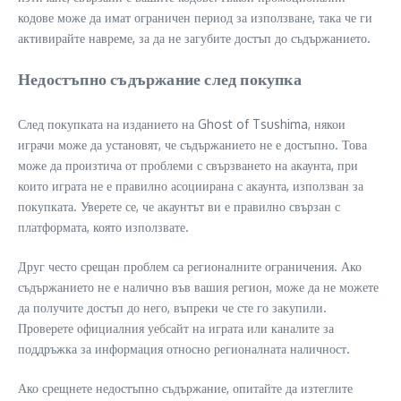
кодове може да имат ограничен период за използване, така че ги
активирайте навреме, за да не загубите достъп до съдържанието.
Недостъпно съдържание след покупка
След покупката на изданието на Ghost of Tsushima, някои
играчи може да установят, че съдържанието не е достъпно. Това
може да произтича от проблеми с свързването на акаунта, при
които играта не е правилно асоциирана с акаунта, използван за
покупката. Уверете се, че акаунтът ви е правилно свързан с
платформата, която използвате.
Друг често срещан проблем са регионалните ограничения. Ако
съдържанието не е налично във вашия регион, може да не можете
да получите достъп до него, въпреки че сте го закупили.
Проверете официалния уебсайт на играта или каналите за
поддръжка за информация относно регионалната наличност.
Ако срещнете недостъпно съдържание, опитайте да изтеглите