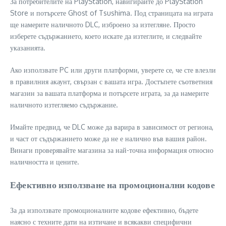
За потребителите на PlayStation, навигирайте до PlayStation
Store и потърсете Ghost of Tsushima. Под страницата на играта
ще намерите наличното DLC, изброено за изтегляне. Просто
изберете съдържанието, което искате да изтеглите, и следвайте
указанията.
Ако използвате PC или други платформи, уверете се, че сте влезли
в правилния акаунт, свързан с вашата игра. Достъпете съответния
магазин за вашата платформа и потърсете играта, за да намерите
наличното изтегляемо съдържание.
Имайте предвид, че DLC може да варира в зависимост от региона,
и част от съдържанието може да не е налично във вашия район.
Винаги проверявайте магазина за най-точна информация относно
наличността и цените.
Ефективно използване на промоционални кодове
За да използвате промоционалните кодове ефективно, бъдете
наясно с техните дати на изтичане и всякакви специфични