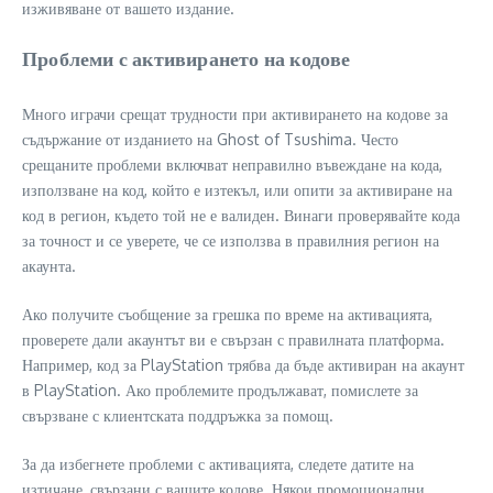
изживяване от вашето издание.
Проблеми с активирането на кодове
Много играчи срещат трудности при активирането на кодове за
съдържание от изданието на Ghost of Tsushima. Често
срещаните проблеми включват неправилно въвеждане на кода,
използване на код, който е изтекъл, или опити за активиране на
код в регион, където той не е валиден. Винаги проверявайте кода
за точност и се уверете, че се използва в правилния регион на
акаунта.
Ако получите съобщение за грешка по време на активацията,
проверете дали акаунтът ви е свързан с правилната платформа.
Например, код за PlayStation трябва да бъде активиран на акаунт
в PlayStation. Ако проблемите продължават, помислете за
свързване с клиентската поддръжка за помощ.
За да избегнете проблеми с активацията, следете датите на
изтичане, свързани с вашите кодове. Някои промоционални