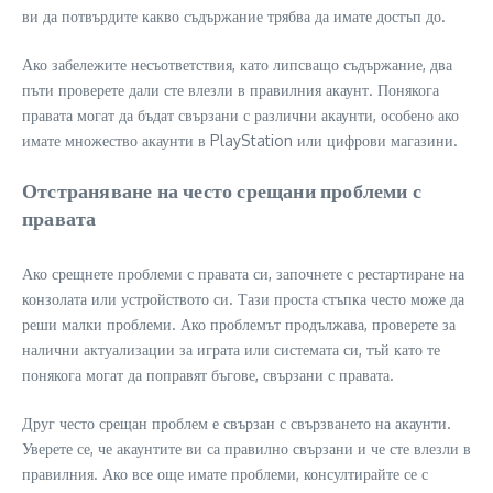
ви да потвърдите какво съдържание трябва да имате достъп до.
Ако забележите несъответствия, като липсващо съдържание, два
пъти проверете дали сте влезли в правилния акаунт. Понякога
правата могат да бъдат свързани с различни акаунти, особено ако
имате множество акаунти в PlayStation или цифрови магазини.
Отстраняване на често срещани проблеми с
правата
Ако срещнете проблеми с правата си, започнете с рестартиране на
конзолата или устройството си. Тази проста стъпка често може да
реши малки проблеми. Ако проблемът продължава, проверете за
налични актуализации за играта или системата си, тъй като те
понякога могат да поправят бъгове, свързани с правата.
Друг често срещан проблем е свързан с свързването на акаунти.
Уверете се, че акаунтите ви са правилно свързани и че сте влезли в
правилния. Ако все още имате проблеми, консултирайте се с